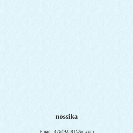
nossika
Email
476492581@qq.com